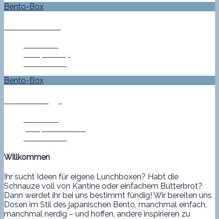
Bento-Box
Bento No. 614
Jan Helke
12. April 2017
0 Comment
Bento-Box
Bento No. 394
Jan Helke
7. September 2015
0 Comment
Willkommen
Ihr sucht Ideen für eigene Lunchboxen? Habt die
Schnauze voll von Kantine oder einfachem Butterbrot?
Dann werdet ihr bei uns bestimmt fündig! Wir bereiten uns
Dosen im Stil des japanischen Bento, manchmal einfach,
manchmal nerdig – und hoffen, andere inspirieren zu