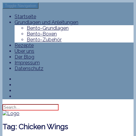
Toggle Navigation
Startseite
Grundlagen und Anleitungen
Bento-Grundlagen
Bento-Boxen
Bento-Zubehör
Rezepte
Über uns
Der Blog
Impressum
Datenschutz
Tag:
Chicken Wings