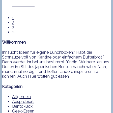
24. Februar 2015
0 Comment
1
2
3
»
Willkommen
Ihr sucht Ideen für eigene Lunchboxen? Habt die
Schnauze voll von Kantine oder einfachem Butterbrot?
Dann werdet ihr bei uns bestimmt fündig! Wir bereiten uns
Dosen im Stil des japanischen Bento, manchmal einfach,
manchmal nerdig – und hoffen, andere inspirieren zu
können. Auch ITler wollen gut essen.
Kategorien
Allgemein
Ausprobiert
Bento-Box
Geek-Essen