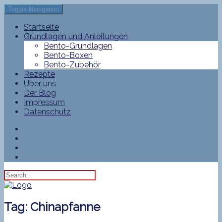
Toggle Navigation
Startseite
Grundlagen und Anleitungen
Bento-Grundlagen
Bento-Boxen
Bento-Zubehör
Rezepte
Über uns
Der Blog
Impressum
Datenschutz
Tag:
Chinapfanne