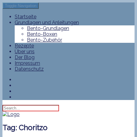
Toggle Navigation
Startseite
Grundlagen und Anleitungen
Bento-Grundlagen
Bento-Boxen
Bento-Zubehör
Rezepte
Über uns
Der Blog
Impressum
Datenschutz
Tag:
Choritzo