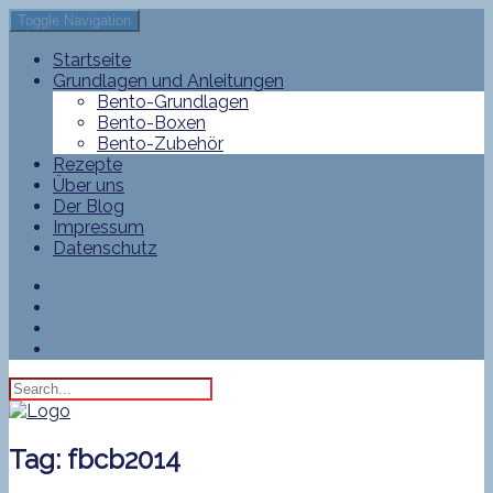
Toggle Navigation
Startseite
Grundlagen und Anleitungen
Bento-Grundlagen
Bento-Boxen
Bento-Zubehör
Rezepte
Über uns
Der Blog
Impressum
Datenschutz
Tag:
fbcb2014