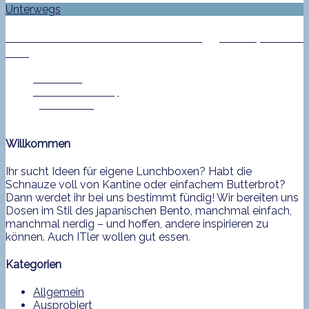
Unterwegs
Als Nicht-Koch auf dem Foodbloggercamp Berlin
2014
Jan Helke
12. Oktober 2014
3 Comment
Willkommen
Ihr sucht Ideen für eigene Lunchboxen? Habt die
Schnauze voll von Kantine oder einfachem Butterbrot?
Dann werdet ihr bei uns bestimmt fündig! Wir bereiten uns
Dosen im Stil des japanischen Bento, manchmal einfach,
manchmal nerdig – und hoffen, andere inspirieren zu
können. Auch ITler wollen gut essen.
Kategorien
Allgemein
Ausprobiert