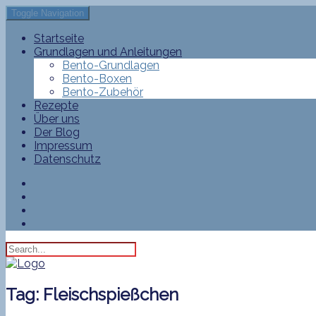
Toggle Navigation
Startseite
Grundlagen und Anleitungen
Bento-Grundlagen
Bento-Boxen
Bento-Zubehör
Rezepte
Über uns
Der Blog
Impressum
Datenschutz
Tag:
Fleischspießchen