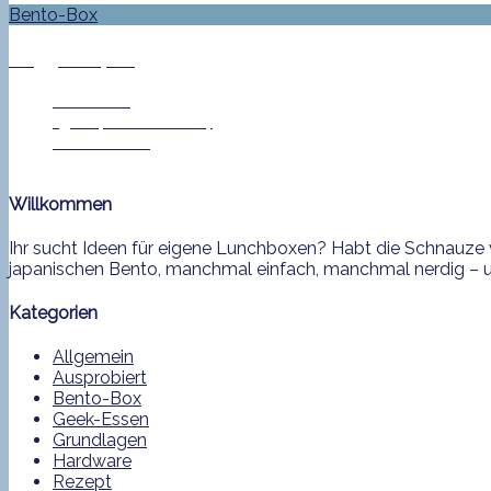
Bento-Box
#233 – Tapas
Jan Helke
15. September 2014
0 Comment
Willkommen
Ihr sucht Ideen für eigene Lunchboxen? Habt die Schnauze v
japanischen Bento, manchmal einfach, manchmal nerdig – und
Kategorien
Allgemein
Ausprobiert
Bento-Box
Geek-Essen
Grundlagen
Hardware
Rezept