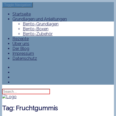
Toggle Navigation
Startseite
Grundlagen und Anleitungen
Bento-Grundlagen
Bento-Boxen
Bento-Zubehör
Rezepte
Über uns
Der Blog
Impressum
Datenschutz
Tag:
Fruchtgummis