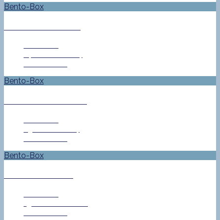
Bento-Box
#118 – Valentinstag
Jan Helke
14. Februar 2014
0 Comment
Bento-Box
#106 – Marienkäfer
Jan Helke
29. Januar 2014
0 Comment
Bento-Box
Mikrowellenfest
Jan Helke
13. November 2013
0 Comment