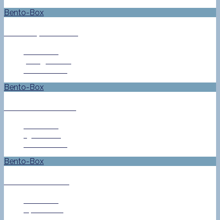
Bento-Box
Schlumpfmatsch
Jan Helke
7. August 2013
0 Comment
Bento-Box
Ein blaues Portal
Jan Helke
19. Juli 2013
0 Comment
Bento-Box
Grüne Tentakel
Jan Helke
14. Juni 2013
0 Comment