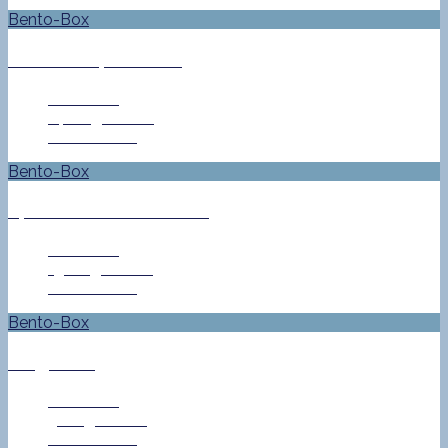
Bento-Box
(Fast) alles, was rollt
Jan Helke
14. August 2013
0 Comment
Bento-Box
Sprechen sie Drachen?
Jan Helke
13. August 2013
0 Comment
Bento-Box
Diagonale
Jan Helke
9. August 2013
0 Comment