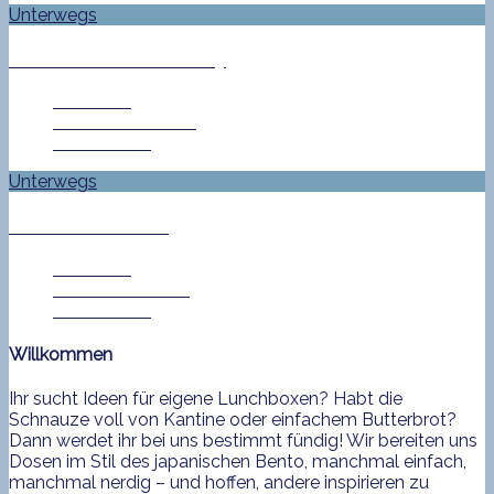
Unterwegs
Nebel in der Hafencity
Jan Helke
12. Dezember 2013
0 Comment
Unterwegs
Büro am Wasser
Jan Helke
6. Dezember 2013
0 Comment
Willkommen
Ihr sucht Ideen für eigene Lunchboxen? Habt die
Schnauze voll von Kantine oder einfachem Butterbrot?
Dann werdet ihr bei uns bestimmt fündig! Wir bereiten uns
Dosen im Stil des japanischen Bento, manchmal einfach,
manchmal nerdig – und hoffen, andere inspirieren zu