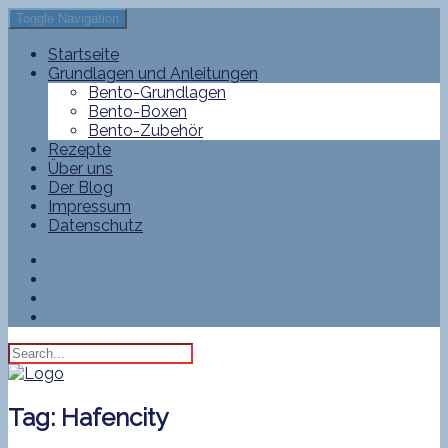
Toggle Navigation
Startseite
Grundlagen und Anleitungen
Bento-Grundlagen
Bento-Boxen
Bento-Zubehör
Rezepte
Über uns
Der Blog
Impressum
Datenschutz
Tag:
Hafencity