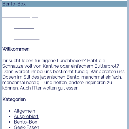
Bento-Box
Bento No. 422
Jan Helke
18. November 2015
0 Comment
Willkommen
Ihr sucht Ideen für eigene Lunchboxen? Habt die
Schnauze voll von Kantine oder einfachem Butterbrot?
Dann werdet ihr bei uns bestimmt fündig! Wir bereiten uns
Dosen im Stil des japanischen Bento, manchmal einfach,
manchmal nerdig – und hoffen, andere inspirieren zu
können. Auch ITler wollen gut essen.
Kategorien
Allgemein
Ausprobiert
Bento-Box
Geek-Essen