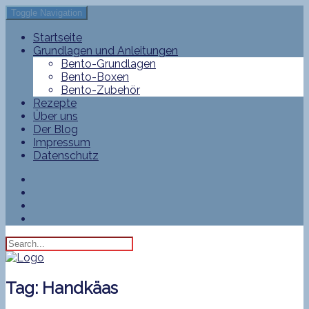
Toggle Navigation
Startseite
Grundlagen und Anleitungen
Bento-Grundlagen
Bento-Boxen
Bento-Zubehör
Rezepte
Über uns
Der Blog
Impressum
Datenschutz
Tag:
Handkäas