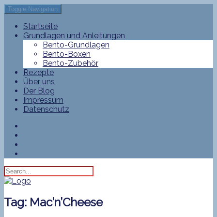
Toggle Navigation
Startseite
Grundlagen und Anleitungen
Bento-Grundlagen
Bento-Boxen
Bento-Zubehör
Rezepte
Über uns
Der Blog
Impressum
Datenschutz
Tag:
Mac’n’Cheese