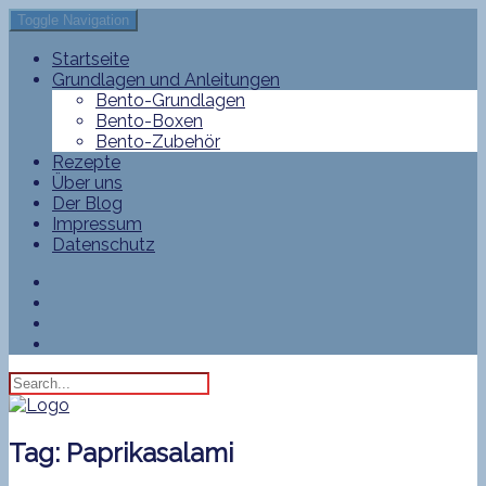
Toggle Navigation
Startseite
Grundlagen und Anleitungen
Bento-Grundlagen
Bento-Boxen
Bento-Zubehör
Rezepte
Über uns
Der Blog
Impressum
Datenschutz
Tag:
Paprikasalami