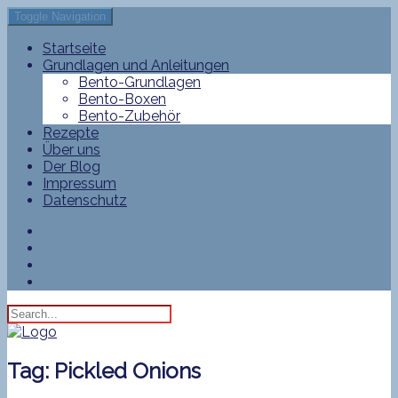
Toggle Navigation
Startseite
Grundlagen und Anleitungen
Bento-Grundlagen
Bento-Boxen
Bento-Zubehör
Rezepte
Über uns
Der Blog
Impressum
Datenschutz
Tag:
Pickled Onions