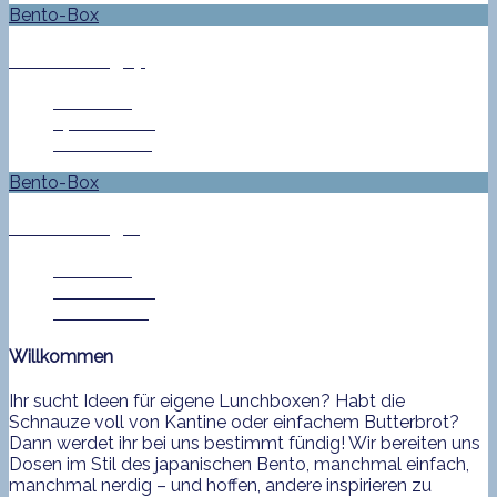
Bento-Box
Bento No. 507
Jan Helke
27. Juni 2016
0 Comment
Bento-Box
Bento No. 504
Jan Helke
16. Juni 2016
1 Comment
Willkommen
Ihr sucht Ideen für eigene Lunchboxen? Habt die
Schnauze voll von Kantine oder einfachem Butterbrot?
Dann werdet ihr bei uns bestimmt fündig! Wir bereiten uns
Dosen im Stil des japanischen Bento, manchmal einfach,
manchmal nerdig – und hoffen, andere inspirieren zu