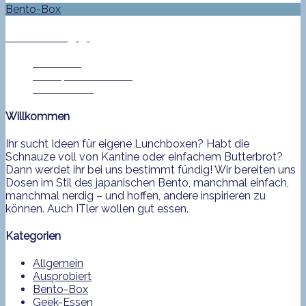
Bento-Box
Bento No. 547
Jan Helke
21. September 2016
0 Comment
Willkommen
Ihr sucht Ideen für eigene Lunchboxen? Habt die
Schnauze voll von Kantine oder einfachem Butterbrot?
Dann werdet ihr bei uns bestimmt fündig! Wir bereiten uns
Dosen im Stil des japanischen Bento, manchmal einfach,
manchmal nerdig – und hoffen, andere inspirieren zu
können. Auch ITler wollen gut essen.
Kategorien
Allgemein
Ausprobiert
Bento-Box
Geek-Essen