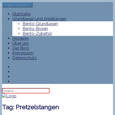
Toggle Navigation
Startseite
Grundlagen und Anleitungen
Bento-Grundlagen
Bento-Boxen
Bento-Zubehör
Rezepte
Über uns
Der Blog
Impressum
Datenschutz
Tag:
Pretzelstangen