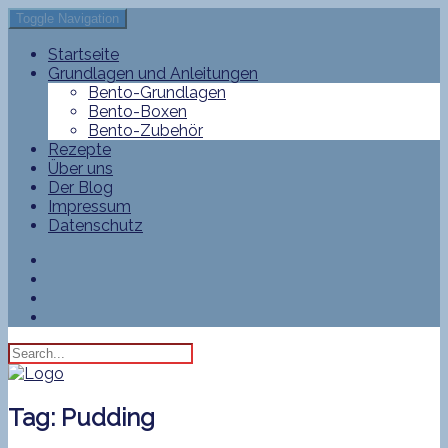
Toggle Navigation
Startseite
Grundlagen und Anleitungen
Bento-Grundlagen
Bento-Boxen
Bento-Zubehör
Rezepte
Über uns
Der Blog
Impressum
Datenschutz
Tag:
Pudding