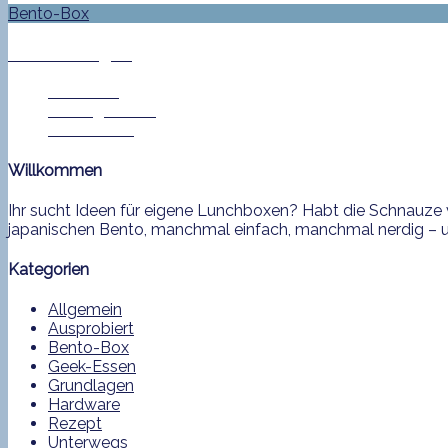
Bento-Box
Bento No. 386
Jan Helke
20. August 2015
1 Comment
Willkommen
Ihr sucht Ideen für eigene Lunchboxen? Habt die Schnauze v
japanischen Bento, manchmal einfach, manchmal nerdig – und
Kategorien
Allgemein
Ausprobiert
Bento-Box
Geek-Essen
Grundlagen
Hardware
Rezept
Unterwegs