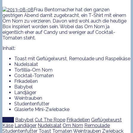
Frau Bentomacher hat den ganzen
gestrigen Abend damit zugebracht, ein T-Shirt mit einem
Om Nom zu verzieren. Davon wird wohl auch die heutige
Box inspiriert worden sein. Wobei das Om Nom ja
eigentlich eher auf Candy und weniger auf Cocktail-
Tomaten steht.
Inhalt:
Toast mit Geflügelwurst, Remoulade und Raspelkäse
Nudelsalat
Tortillia-Om Nom
Cocktail-Tomaten
Frikadellen
Babybel
Landjäger
Weintrauben
Studentenfutter
Glasierte Mini-Zwiebacke
Tags:
Babybel
Cut The Rope
Frikadellen
Geflügelwurst
Käse
Landjäger
Nudelsalat
Om Nom
Remoulade
Studentenfutter
Toast
Tomaten
Weintrauben
Zwieback