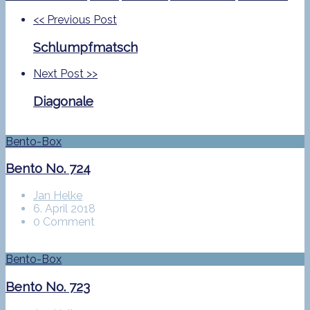
<<
Previous Post
Schlumpfmatsch
Next Post
>>
Diagonale
Bento-Box
Bento No. 724
Jan Helke
6. April 2018
0 Comment
Bento-Box
Bento No. 723