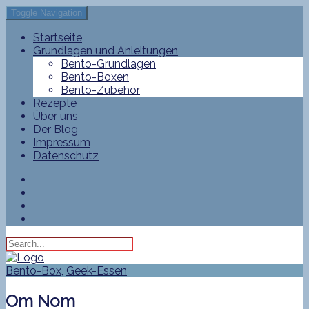
Toggle Navigation
Startseite
Grundlagen und Anleitungen
Bento-Grundlagen
Bento-Boxen
Bento-Zubehör
Rezepte
Über uns
Der Blog
Impressum
Datenschutz
Bento-Box
,
Geek-Essen
Om Nom