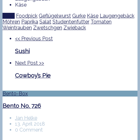
Käse
Tags:
Foodpick
Geflügelwurst
Gurke
Käse
Laugengebäck
Möhren
Paprika
Salat
Studentenfutter
Tomaten
Weintrauben
Zwetschgen
Zwieback
<<
Previous Post
Sushi
Next Post
>>
Cowboy’s Pie
Bento-Box
Bento No. 726
Jan Helke
13. April 2018
0 Comment