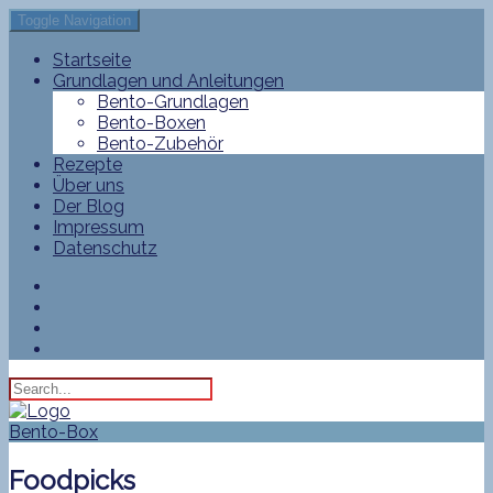
Toggle Navigation
Startseite
Grundlagen und Anleitungen
Bento-Grundlagen
Bento-Boxen
Bento-Zubehör
Rezepte
Über uns
Der Blog
Impressum
Datenschutz
Bento-Box
Foodpicks