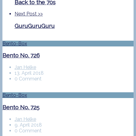
Back to the 70s
Next Post
>>
GuruGuruGuru
Bento-Box
Bento No. 726
Jan Helke
13. April 2018
0 Comment
Bento-Box
Bento No. 725
Jan Helke
9. April 2018
0 Comment