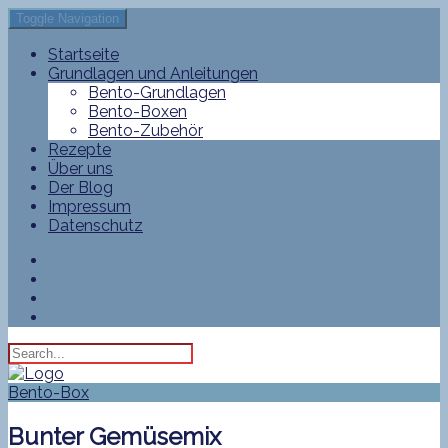
Toggle Navigation
Startseite
Grundlagen und Anleitungen
Bento-Grundlagen
Bento-Boxen
Bento-Zubehör
Rezepte
Über uns
Der Blog
Impressum
Datenschutz
Bento-Box
Bunter Gemüsemix