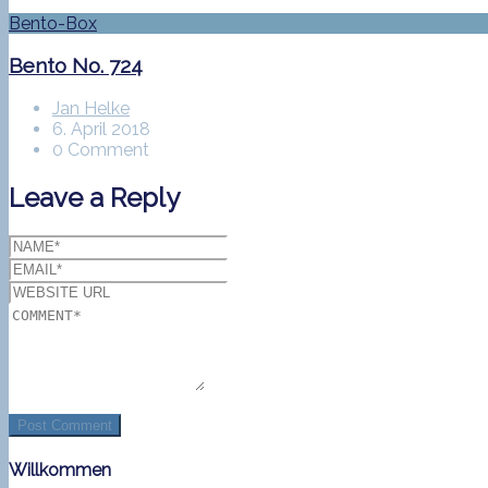
Bento-Box
Bento No. 724
Jan Helke
6. April 2018
0 Comment
Leave a Reply
Willkommen