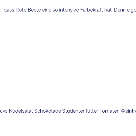
h, dass Rote Beete eine so intensive Färbekraft hat. Denn eige
icks
Nudelsalat
Schokolade
Studentenfutter
Tomaten
Weint