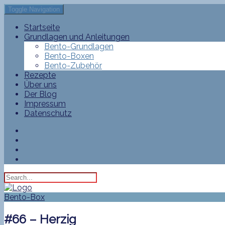
Toggle Navigation
Startseite
Grundlagen und Anleitungen
Bento-Grundlagen
Bento-Boxen
Bento-Zubehör
Rezepte
Über uns
Der Blog
Impressum
Datenschutz
Bento-Box
#66 – Herzig