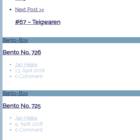
Next Post
>>
#67 – Teigwaren
Bento-Box
Bento No. 726
Jan Helke
13. April 2018
0 Comment
Bento-Box
Bento No. 725
Jan Helke
9. April 2018
0 Comment