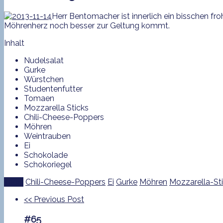
Herr Bentomacher ist innerlich ein bisschen fro
Möhrenherz noch besser zur Geltung kommt.
Inhalt
Nudelsalat
Gurke
Würstchen
Studentenfutter
Tomaen
Mozzarella Sticks
Chili-Cheese-Poppers
Möhren
Weintrauben
Ei
Schokolade
Schokoriegel
Tags:
Chili-Cheese-Poppers
Ei
Gurke
Möhren
Mozzarella-St
<<
Previous Post
#65