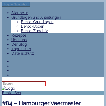
Toggle Navigation
Startseite
Grundlagen und Anleitungen
Bento-Grundlagen
Bento-Boxen
Bento-Zubehör
Rezepte
Über uns
Der Blog
Impressum
Datenschutz
Bento-Box
#84 – Hamburger Veermaster