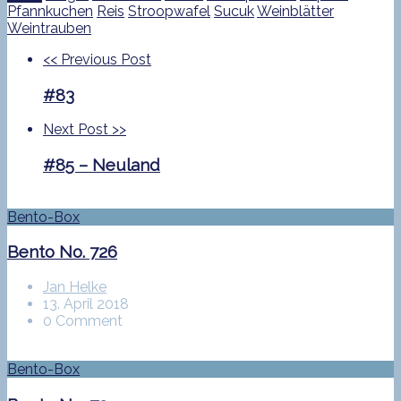
Pfannkuchen
Reis
Stroopwafel
Sucuk
Weinblätter
Weintrauben
<<
Previous Post
#83
Next Post
>>
#85 – Neuland
Bento-Box
Bento No. 726
Jan Helke
13. April 2018
0 Comment
Bento-Box