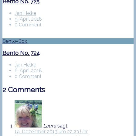
Bento No. 725
Jan Helke
9. April 2018
0 Comment
Bento-Box
Bento No. 724
Jan Helke
6. April 2018
0 Comment
2 Comments
Laura
sagt:
19. Dezember 2013 um 22:23 Uhr