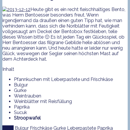
Heute gibt es ein recht fleischhaltiges Bento,
was Herrn Bentoesser besonders freut. Wenn
irgendjemand da draußen einen guten Tipp hat, wie man
verhindern kann, dass sich die Noriblätter mit Feutigkeit
vollgesaugt am Deckel der Bentobox festkleben, teile
dieses Wissen bitte 🙂 Es ist jeden Tag ein Glücksspiel, ob
Herr Bentoesser das filigrane Gebilde heile ablösen und
neu arrangieren kann. Und heute hatte er leider nur wenig
Glück, weswegen der Segler seinen höchsten Mast auf
dem Achterdeck hat.
Inhalt
Pfannkuchen mit Leberpastete und Frischkäse
Bulgur
Gurke
Weintrauben
Weinblätter mit Reisfüllung
Paprika
Sucuk
Stroopwafel
Tags:
Bulgur
Frischkäse
Gurke
Leberpastete
Paprika