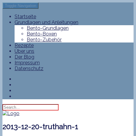
Toggle Navigation
Startseite
Grundlagen und Anleitungen
Bento-Grundlagen
Bento-Boxen
Bento-Zubehör
Rezepte
Über uns
Der Blog
Impressum
Datenschutz
2013-12-20-truthahn-1