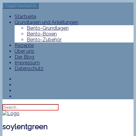
Toggle Navigation
Startseite
Grundlagen und Anleitungen
Bento-Grundlagen
Bento-Boxen
Bento-Zubehör
Rezepte
Über uns
Der Blog
Impressum
Datenschutz
soylentgreen