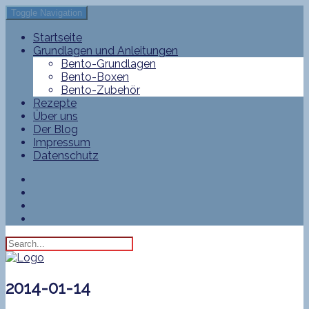
Toggle Navigation
Startseite
Grundlagen und Anleitungen
Bento-Grundlagen
Bento-Boxen
Bento-Zubehör
Rezepte
Über uns
Der Blog
Impressum
Datenschutz
2014-01-14