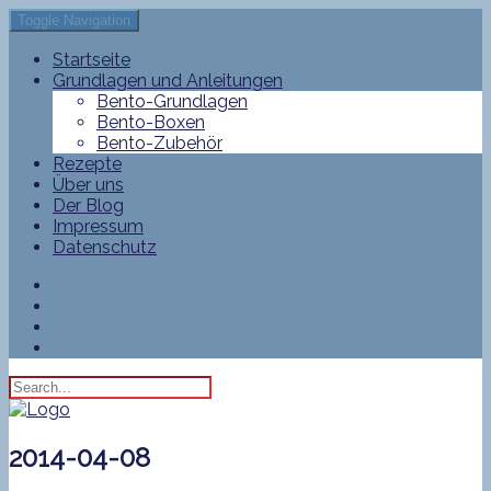
Toggle Navigation
Startseite
Grundlagen und Anleitungen
Bento-Grundlagen
Bento-Boxen
Bento-Zubehör
Rezepte
Über uns
Der Blog
Impressum
Datenschutz
2014-04-08