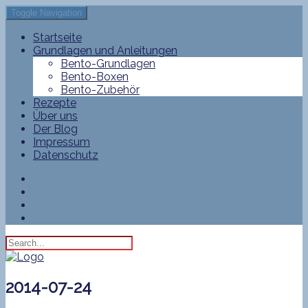
Toggle Navigation
Startseite
Grundlagen und Anleitungen
Bento-Grundlagen
Bento-Boxen
Bento-Zubehör
Rezepte
Über uns
Der Blog
Impressum
Datenschutz
2014-07-24