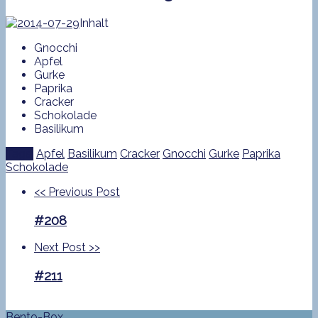
Inhalt
Gnocchi
Apfel
Gurke
Paprika
Cracker
Schokolade
Basilikum
Tags:
Apfel
Basilikum
Cracker
Gnocchi
Gurke
Paprika
Schokolade
<<
Previous Post
#208
Next Post
>>
#211
Bento-Box