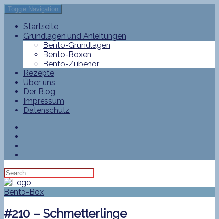
Toggle Navigation
Startseite
Grundlagen und Anleitungen
Bento-Grundlagen
Bento-Boxen
Bento-Zubehör
Rezepte
Über uns
Der Blog
Impressum
Datenschutz
Bento-Box
#210 – Schmetterlinge