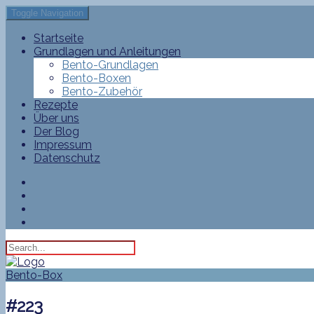
Toggle Navigation
Startseite
Grundlagen und Anleitungen
Bento-Grundlagen
Bento-Boxen
Bento-Zubehör
Rezepte
Über uns
Der Blog
Impressum
Datenschutz
Bento-Box
#223