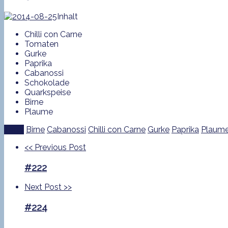
Inhalt
Chilli con Carne
Tomaten
Gurke
Paprika
Cabanossi
Schokolade
Quarkspeise
Birne
Plaume
Tags:
Birne
Cabanossi
Chilli con Carne
Gurke
Paprika
Plaum
<<
Previous Post
#222
Next Post
>>
#224