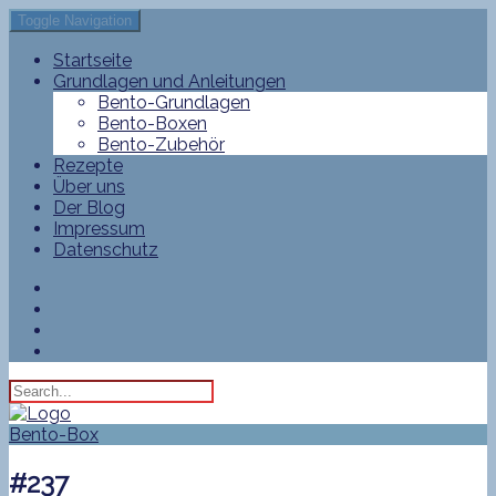
Toggle Navigation
Startseite
Grundlagen und Anleitungen
Bento-Grundlagen
Bento-Boxen
Bento-Zubehör
Rezepte
Über uns
Der Blog
Impressum
Datenschutz
Bento-Box
#237