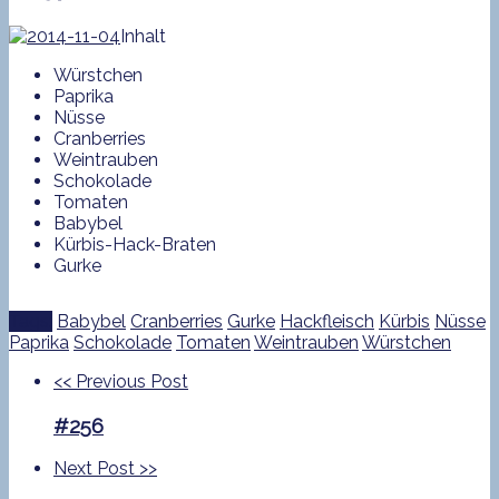
Inhalt
Würstchen
Paprika
Nüsse
Cranberries
Weintrauben
Schokolade
Tomaten
Babybel
Kürbis-Hack-Braten
Gurke
Tags:
Babybel
Cranberries
Gurke
Hackfleisch
Kürbis
Nüsse
Paprika
Schokolade
Tomaten
Weintrauben
Würstchen
<<
Previous Post
#256
Next Post
>>