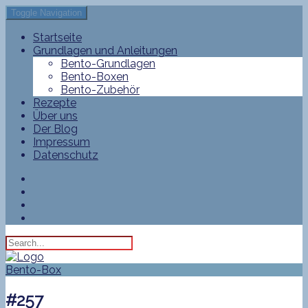
Toggle Navigation
Startseite
Grundlagen und Anleitungen
Bento-Grundlagen
Bento-Boxen
Bento-Zubehör
Rezepte
Über uns
Der Blog
Impressum
Datenschutz
Bento-Box
#257