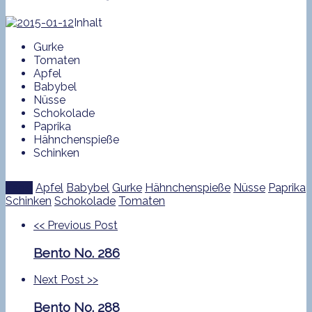
Inhalt
Gurke
Tomaten
Apfel
Babybel
Nüsse
Schokolade
Paprika
Hähnchenspieße
Schinken
Tags:
Apfel
Babybel
Gurke
Hähnchenspieße
Nüsse
Paprika
Schinken
Schokolade
Tomaten
<<
Previous Post
Bento No. 286
Next Post
>>
Bento No. 288