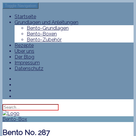
Toggle Navigation
Startseite
Grundlagen und Anleitungen
Bento-Grundlagen
Bento-Boxen
Bento-Zubehör
Rezepte
Über uns
Der Blog
Impressum
Datenschutz
Bento-Box
Bento No. 287