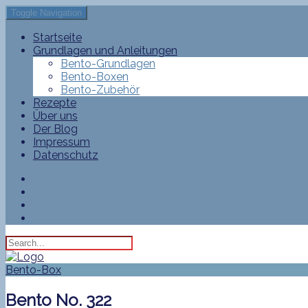
Toggle Navigation
Startseite
Grundlagen und Anleitungen
Bento-Grundlagen
Bento-Boxen
Bento-Zubehör
Rezepte
Über uns
Der Blog
Impressum
Datenschutz
Bento-Box
Bento No. 322