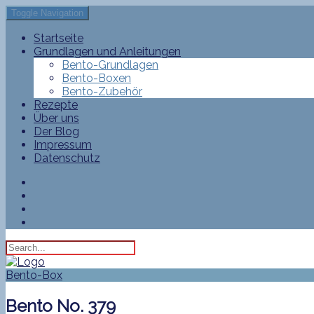
Toggle Navigation
Startseite
Grundlagen und Anleitungen
Bento-Grundlagen
Bento-Boxen
Bento-Zubehör
Rezepte
Über uns
Der Blog
Impressum
Datenschutz
Bento-Box
Bento No. 379