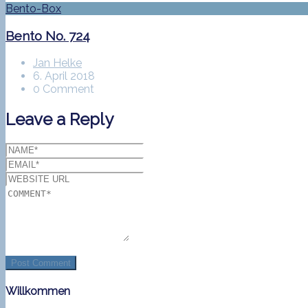
Bento-Box
Bento No. 724
Jan Helke
6. April 2018
0 Comment
Leave a Reply
Willkommen