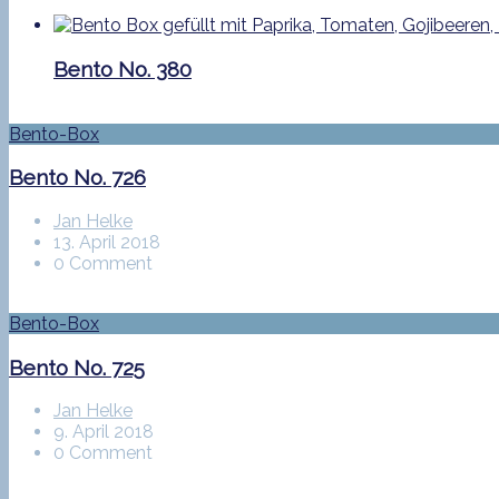
Bento No. 380
Bento-Box
Bento No. 726
Jan Helke
13. April 2018
0 Comment
Bento-Box
Bento No. 725
Jan Helke
9. April 2018
0 Comment