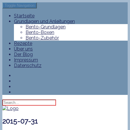
Toggle Navigation
Startseite
Grundlagen und Anleitungen
Bento-Grundlagen
Bento-Boxen
Bento-Zubehör
Rezepte
Über uns
Der Blog
Impressum
Datenschutz
2015-07-31