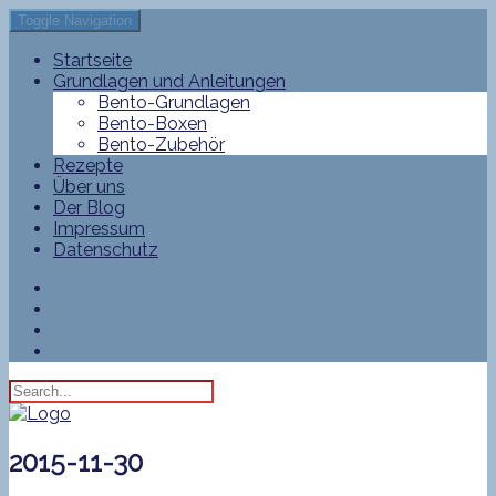
Toggle Navigation
Startseite
Grundlagen und Anleitungen
Bento-Grundlagen
Bento-Boxen
Bento-Zubehör
Rezepte
Über uns
Der Blog
Impressum
Datenschutz
2015-11-30