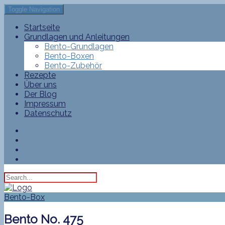
Toggle Navigation
Startseite
Grundlagen und Anleitungen
Bento-Grundlagen
Bento-Boxen
Bento-Zubehör
Rezepte
Über uns
Der Blog
Impressum
Datenschutz
Bento-Box
Bento No. 475