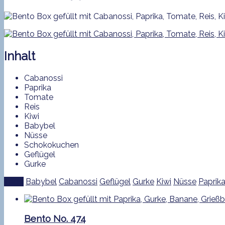
Inhalt
Cabanossi
Paprika
Tomate
Reis
Kiwi
Babybel
Nüsse
Schokokuchen
Geflügel
Gurke
Tags:
Babybel
Cabanossi
Geflügel
Gurke
Kiwi
Nüsse
Paprik
Bento No. 474