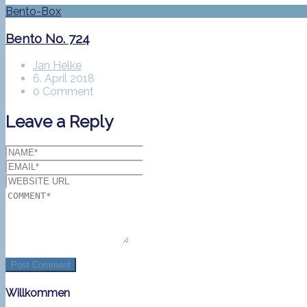
Bento-Box
Bento No. 724
Jan Helke
6. April 2018
0 Comment
Leave a Reply
Willkommen