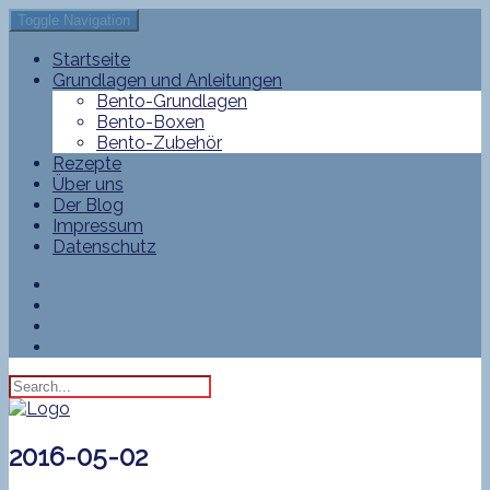
Toggle Navigation
Startseite
Grundlagen und Anleitungen
Bento-Grundlagen
Bento-Boxen
Bento-Zubehör
Rezepte
Über uns
Der Blog
Impressum
Datenschutz
2016-05-02