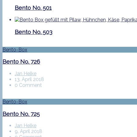
Bento No. 501
Bento No. 503
Bento-Box
Bento No. 726
Jan Helke
13. April 2018
0 Comment
Bento-Box
Bento No. 725
Jan Helke
9. April 2018