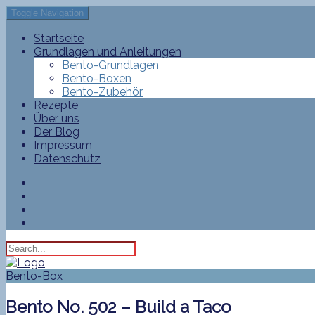
Toggle Navigation
Startseite
Grundlagen und Anleitungen
Bento-Grundlagen
Bento-Boxen
Bento-Zubehör
Rezepte
Über uns
Der Blog
Impressum
Datenschutz
Bento-Box
Bento No. 502 – Build a Taco