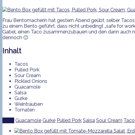
Frau Bentomacherin hat gestern Abend geübt, selber Tacos
zu einem Bento geführt, dass nicht unbedingt „safe for work“ 
Gabel, einen Taco zusammenzubauen und den dann auch noch 
dennoch 🙂
Inhalt
Tacos
Pulled Pork
Sour Cream
Pickled Onions
Guacamole
Salsa
Gurke
Weintrauben
Tomaten
Tags:
Guacamole
Gurke
Pulled Pork
Salsa
Sour Cream
Taco