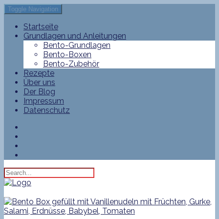
Toggle Navigation
Startseite
Grundlagen und Anleitungen
Bento-Grundlagen
Bento-Boxen
Bento-Zubehör
Rezepte
Über uns
Der Blog
Impressum
Datenschutz