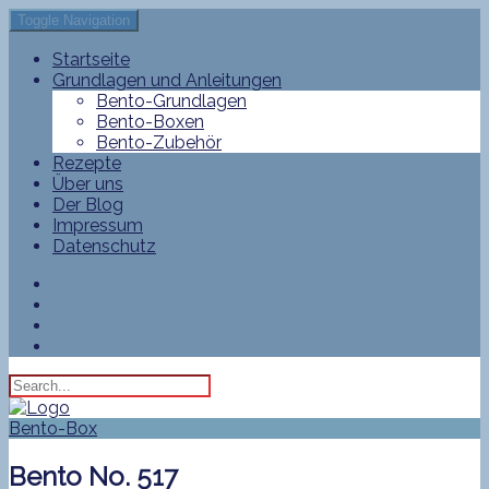
Toggle Navigation
Startseite
Grundlagen und Anleitungen
Bento-Grundlagen
Bento-Boxen
Bento-Zubehör
Rezepte
Über uns
Der Blog
Impressum
Datenschutz
Bento-Box
Bento No. 517