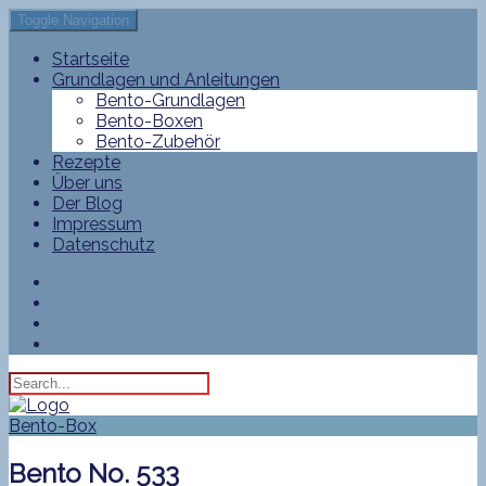
Toggle Navigation
Startseite
Grundlagen und Anleitungen
Bento-Grundlagen
Bento-Boxen
Bento-Zubehör
Rezepte
Über uns
Der Blog
Impressum
Datenschutz
Bento-Box
Bento No. 533