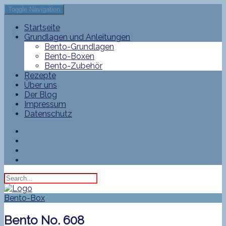
Toggle Navigation
Startseite
Grundlagen und Anleitungen
Bento-Grundlagen
Bento-Boxen
Bento-Zubehör
Rezepte
Über uns
Der Blog
Impressum
Datenschutz
Bento-Box
Bento No. 608