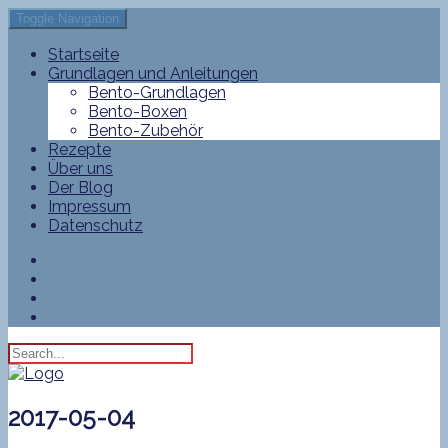
Toggle Navigation
Startseite
Grundlagen und Anleitungen
Bento-Grundlagen
Bento-Boxen
Bento-Zubehör
Rezepte
Über uns
Der Blog
Impressum
Datenschutz
2017-05-04