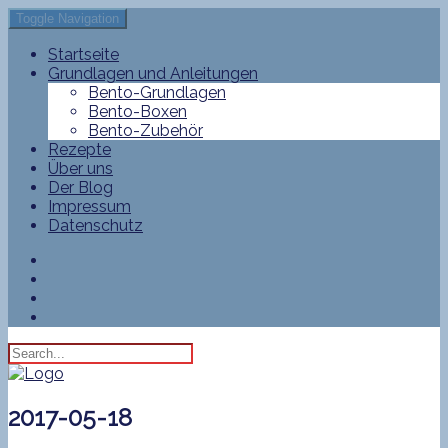
Toggle Navigation
Startseite
Grundlagen und Anleitungen
Bento-Grundlagen
Bento-Boxen
Bento-Zubehör
Rezepte
Über uns
Der Blog
Impressum
Datenschutz
2017-05-18