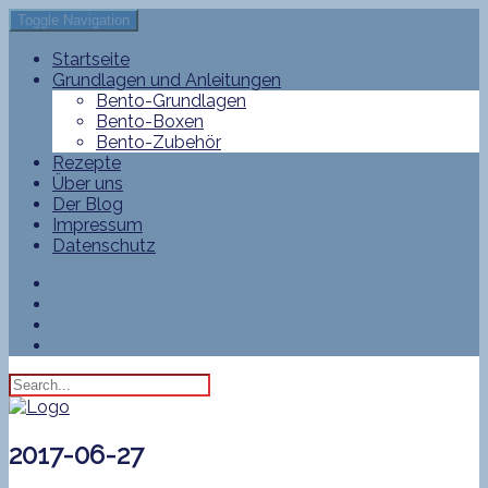
Toggle Navigation
Startseite
Grundlagen und Anleitungen
Bento-Grundlagen
Bento-Boxen
Bento-Zubehör
Rezepte
Über uns
Der Blog
Impressum
Datenschutz
2017-06-27