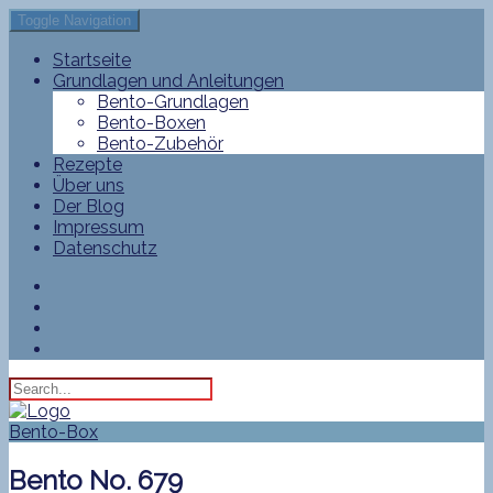
Toggle Navigation
Startseite
Grundlagen und Anleitungen
Bento-Grundlagen
Bento-Boxen
Bento-Zubehör
Rezepte
Über uns
Der Blog
Impressum
Datenschutz
Bento-Box
Bento No. 679