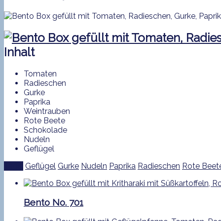
Inhalt
Tomaten
Radieschen
Gurke
Paprika
Weintrauben
Rote Beete
Schokolade
Nudeln
Geflügel
Tags:
Geflügel
Gurke
Nudeln
Paprika
Radieschen
Rote Beet
Bento No. 701