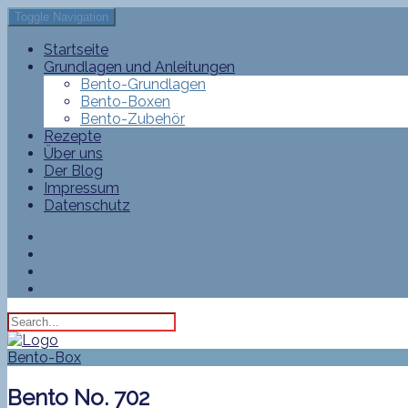
Toggle Navigation
Startseite
Grundlagen und Anleitungen
Bento-Grundlagen
Bento-Boxen
Bento-Zubehör
Rezepte
Über uns
Der Blog
Impressum
Datenschutz
Bento-Box
Bento No. 702