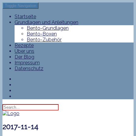
Toggle Navigation
Startseite
Grundlagen und Anleitungen
Bento-Grundlagen
Bento-Boxen
Bento-Zubehör
Rezepte
Über uns
Der Blog
Impressum
Datenschutz
2017-11-14