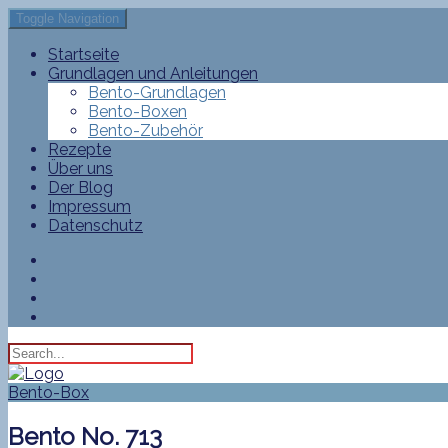
Toggle Navigation
Startseite
Grundlagen und Anleitungen
Bento-Grundlagen
Bento-Boxen
Bento-Zubehör
Rezepte
Über uns
Der Blog
Impressum
Datenschutz
Bento-Box
Bento No. 713