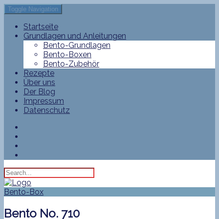
Toggle Navigation
Startseite
Grundlagen und Anleitungen
Bento-Grundlagen
Bento-Boxen
Bento-Zubehör
Rezepte
Über uns
Der Blog
Impressum
Datenschutz
Bento-Box
Bento No. 710