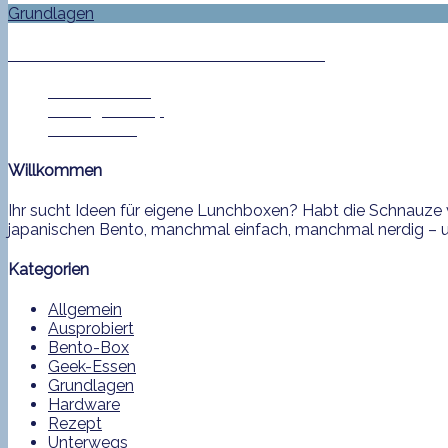
Grundlagen
Reis färben ohne Lebensmittelfarbe
Melanie Helke
10. August 2017
0 Comment
Willkommen
Ihr sucht Ideen für eigene Lunchboxen? Habt die Schnauze v
japanischen Bento, manchmal einfach, manchmal nerdig – und
Kategorien
Allgemein
Ausprobiert
Bento-Box
Geek-Essen
Grundlagen
Hardware
Rezept
Unterwegs