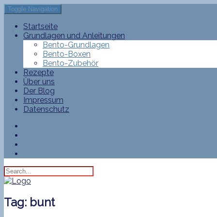
Toggle Navigation
Startseite
Grundlagen und Anleitungen
Bento-Grundlagen
Bento-Boxen
Bento-Zubehör
Rezepte
Über uns
Der Blog
Impressum
Datenschutz
Tag:
bunt